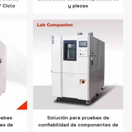
Indonesia
/ Ciclo
y piezas
 choque
हिन्दी
ภาษาไทย
日本語
Tiếng Việt
中文
uebas
Solución para pruebas de
zas de
confiabilidad de componentes de
orte de
vehículos eléctricos