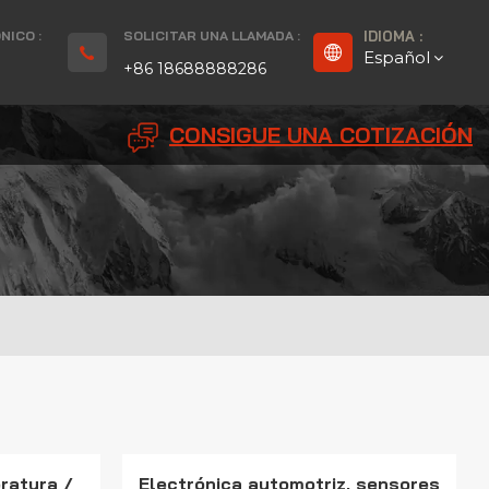
NICO :
SOLICITAR UNA LLAMADA :
IDIOMA :
Español
+86 18688888286
CONSIGUE UNA COTIZACIÓN
English
Français
Deutsch
русский
Español
بالعربية
Português
ratura /
Electrónica automotriz, sensores