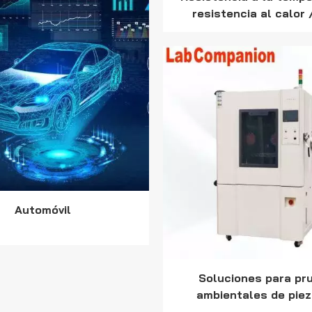
resistencia al calor 
térmico / prueba de
Automóvil
Soluciones para pr
ambientales de pie
automóviles y transp