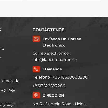
S
CONTÁCTENOS
Envíanos Un Correo
Electrónico
ra
Correo electrónico :
o
info@labcompanion.cn
Llámanos
Teléfono : +86 18688888286
icio pesado
+8613622687286
a y baja
DIRECCIÓN
No. 5，Junmin Road - Lixin -
a y baja