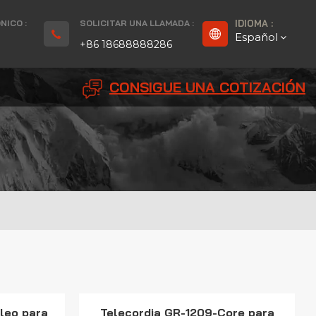
NICO :
SOLICITAR UNA LLAMADA :
IDIOMA :
Español
+86 18688888286
CONSIGUE UNA COTIZACIÓN
English
Français
Deutsch
русский
Español
بالعربية
Português
leo para
Telecordia GR-1209-Core para