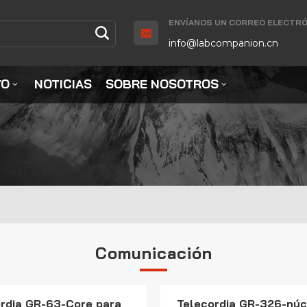
ENVÍANOS UN CORREO ELECTRÓ
info@labcompanion.cn
YO
NOTICIAS
SOBRE NOSOTROS
Comunicación
rdia GR-63-Core para
Telecordia GR-326-núc