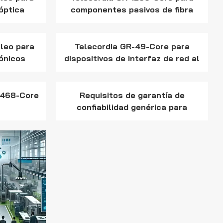
Indonesia
óptica
componentes pasivos de fibra
óptica
हिन्दी
leo para
Telecordia GR-49-Core para
ภาษาไทย
ónicos
dispositivos de interfaz de red al
aire libre
日本語
-468-Core
Requisitos de garantía de
Tiếng Việt
confiabilidad genérica para
中文
dispositivos optoelectrónicos
utilizados en equipos de
telecomunicaciones