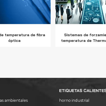
de temperatura de fibra
Sistemas de forzami
óptica
temperatura de Therma
aplicaciones de cám
prueba localizadas ut
ETIQUETAS CALIENTE
as ambientales
horno industrial