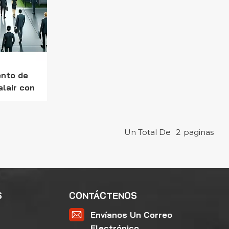
ento de
lair con
aras de
ilizadas
Un Total De
2
Paginas
S
CONTÁCTENOS
Envíanos Un Correo
Electrónico