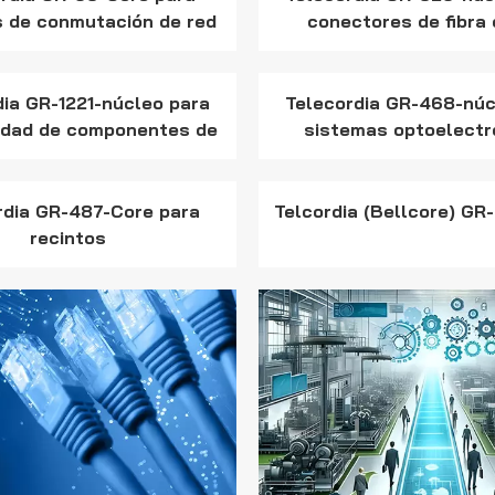
 de conmutación de red
conectores de fibra 
(NEB)
dia GR-1221-núcleo para
Telecordia GR-468-núc
lidad de componentes de
sistemas optoelectr
ibra óptica pasiva
rdia GR-487-Core para
Telcordia (Bellcore) GR
recintos