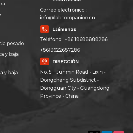
ra
Correo electrónico :
o
info@labcompanion.cn
Llámanos
Teléfono : +86 18688888286
icio pesado
+8613622687286
a y baja
DIRECCIÓN
No. 5，Junmin Road - Lixin -
a y baja
Dongcheng Subdistrict -
Dongguan City - Guangdong
Province - China