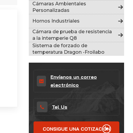
Indonesia
Cámaras Ambientales
Personalizadas
हिन्दी
Hornos Industriales
ภาษาไทย
Cámara de prueba de resistencia
a la intemperie Q8
日本語
Sistema de forzado de
temperatura Dragon -Froilabo
Tiếng Việt
中文
Envíanos un correo
electrónico
Tel Us
CONSIGUE UNA COTIZACIÓN