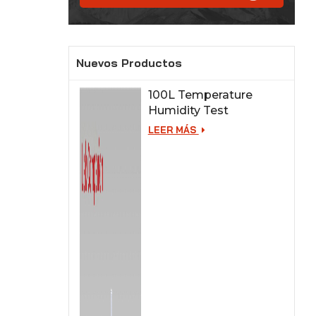
Nuevos Productos
100L Temperature
Humidity Test
Chamber for Lab
LEER MÁS
Testing