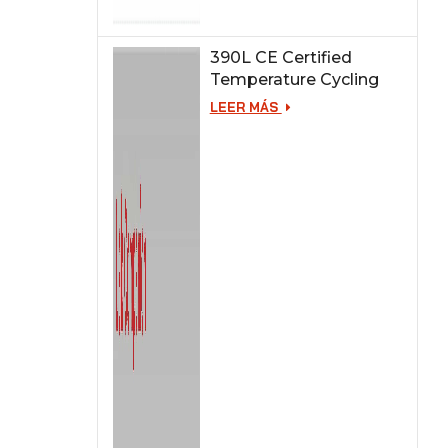
390L CE Certified
Temperature Cycling
Test Chamber
LEER MÁS