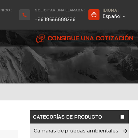
NICO :
SOLICITAR UNA LLAMADA :
IDIOMA :
Español
+86 18688888286
CONSIGUE UNA COTIZACIÓN
English
Français
Deutsch
русский
Español
بالعربية
CATEGORÍAS DE PRODUCTO
Português
Cámaras de pruebas ambientales