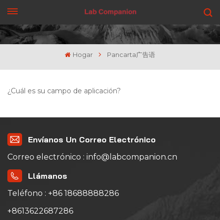
CONSIGUE UNA COTIZACIÓN
Hogar
Pancarta广告语
¿Cuál es su campo de aplicación?
Envíanos Un Correo Electrónico
Correo electrónico : info@labcompanion.cn
Llámanos
Teléfono : +86 18688888286
+8613622687286