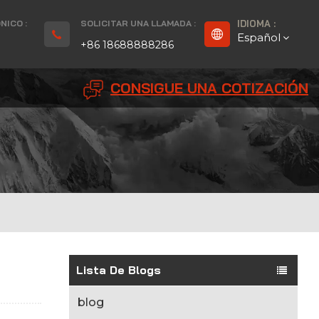
NICO :
SOLICITAR UNA LLAMADA :
IDIOMA :
Español
+86 18688888286
CONSIGUE UNA COTIZACIÓN
English
Français
Deutsch
русский
Español
بالعربية
Lista De Blogs
Português
blog