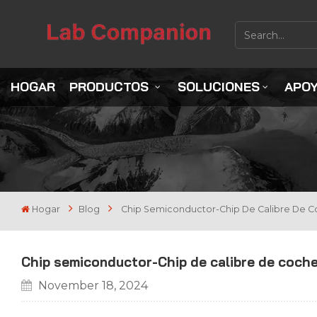
HOGAR
PRODUCTOS
SOLUCIONES
APO
Hogar
Blog
Chip Semiconductor-Chip De Calibre De 
Chip semiconductor-Chip de calibre de coch
November 18, 2024