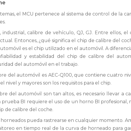
he
stemas, el MCU pertenece al sistema de control de la ca
es.
ndustrial, calibre de vehículo, QJ, GJ. Entre ellos, el
ctual. Entonces, ¿qué significa el chip de calibre del co
tomóvil es el chip utilizado en el automóvil. A diferenci
iabilidad y estabilidad del chip de calibre del autom
idad del automóvil en el trabajo.
libre del automóvil es AEC-Q100, que contiene cuatro ni
nivel y mayores son los requisitos para el chip.
bre del automóvil son tan altos, es necesario llevar a 
a prueba BI requiere el uso de un horno BI profesional,
p de calibre del coche.
ps horneados pueda rastrearse en cualquier momento. A
nitoreo en tiempo real de la curva de horneado para gar