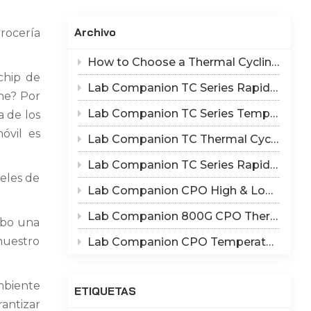
Indonesia
Archivo
rrocería
हिन्दी
How to Choose a Thermal Cycling Chamber? Lab Companion TC Series Rapid Temperature Change Chamber Selection Guide
ภาษาไทย
 chip de
Lab Companion TC Series Rapid Thermal Cycling Chamber: Reproduce Long-Term Thermal Fatigue Failure of Electronic Devices
che? Por
日本語
Lab Companion TC Series Temperature Cycling vs TS Series Thermal Shock Test Chamber – Application & Selection Guide
a de los
Tiếng Việt
óvil es
Lab Companion TC Thermal Cycle vs TS Thermal Shock Test: Mechanisms of Thermo-Mechanical Failure and Equipment Parameter Correlation
中文
Lab Companion TC Series Rapid Temperature Change Chamber: 1℃/min~25℃/min | The Truth of CPO Thermal Cycling Rate
veles de
Lab Companion CPO High & Low Temperature Aging Chamber – Ultimate Solution for Silicon Photonics Long-Term Reliability Validation
Lab Companion 800G CPO Thermal Cycling Test Equipment — Reliable Solution for High-Speed Optical Device Qualification
cabo una
 nuestro
Lab Companion CPO Temperature & Humidity Test Chambers: Reliable Environmental Testing Solutions for Co-packaged Optics Reliability Validation
mbiente
ETIQUETAS
antizar