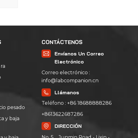
S
CONTÁCTENOS
Envíanos Un Correo
Electrónico
ra
Correo electrónico :
o
info@labcompanion.cn
Llámanos
Teléfono : +86 18688888286
icio pesado
+8613622687286
a y baja
DIRECCIÓN
No. 5，Junmin Road - Lixin -
a y baja