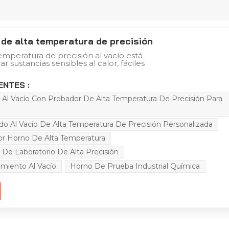
 de alta temperatura de precisión
emperatura de precisión al vacío está
r sustancias sensibles al calor, fáciles
oxidar. Puede llenar el interior con gas
én puede secar rápidamente algunos
ENTES :
lejos. Ampliamente utilizado en
ífica, universidades, electricistas,
Al Vacío Con Probador De Alta Temperatura De Precisión Para
es, electrónica, productos químicos,
ltura, semiconductores, materiales
ares, aviación, transporte marítimo,
o Al Vacío De Alta Temperatura De Precisión Personalizada
unicaciones, automóviles, medicina,
ofundas, exteriores y otras industrias. y
or Horno De Alta Temperatura
uciones.
De Laboratorio De Alta Precisión
miento Al Vacío
Horno De Prueba Industrial Química