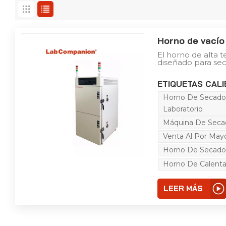
Horno de vacío
El horno de alta t
diseñado para seca
de descomponer y 
caliente y tambi
ETIQUETAS CALI
ingredientes comp
investigación cient
Horno De Secado 
materiales, textil
alimentos, agricu
Laboratorio
poliméricos, milit
Máquina De Secad
correos y telecom
embalaje, aguas pr
Venta Al Por May
empresas e instit
Horno De Secado 
Horno De Calenta
LEER MÁS