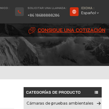
NICO :
SOLICITAR UNA LLAMADA :
IDIOMA :
Español
+86 18688888286
CONSIGUE UNA COTIZACIÓN
English
Français
Deutsch
русский
Español
بالعربية
CATEGORÍAS DE PRODUCTO
Português
Cámaras de pruebas ambientales