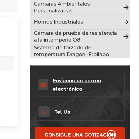
Indonesia
Cámaras Ambientales
Personalizadas
हिन्दी
Hornos Industriales
ภาษาไทย
Cámara de prueba de resistencia
a la intemperie Q8
日本語
Sistema de forzado de
temperatura Dragon -Froilabo
Tiếng Việt
中文
Envíanos un correo
electrónico
Tel Us
CONSIGUE UNA COTIZACIÓN