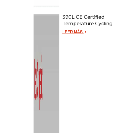
390L CE Certified
Temperature Cycling
Test Chamber
LEER MÁS