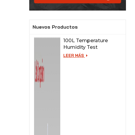
Nuevos Productos
100L Temperature
Humidity Test
Chamber for Lab
LEER MÁS
Testing