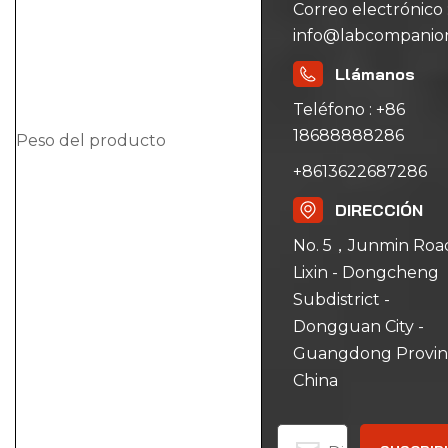
Correo electrónico 
info@labcompanio
Llámanos
Teléfono : +86
18688888286
Peso del producto
+8613622687286
DIRECCIÓN
No. 5，Junmin Road
Lixin - Dongcheng
Subdistrict -
Dongguan City -
Guangdong Provin
China