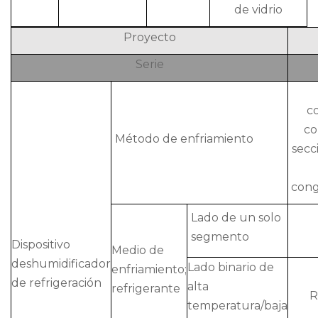
de vidrio
Proyecto
Serie
c
co
Método de enfriamiento
secc
cong
Lado de un solo
segmento
Dispositivo
Medio de
deshumidificador
Lado binario de
enfriamiento;
de refrigeración
alta
refrigerante
R
temperatura/baja