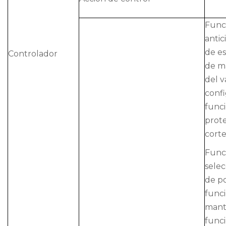
Func
antic
de es
Controlador
de m
del v
confi
func
prot
corte
Func
selec
de po
func
mant
func