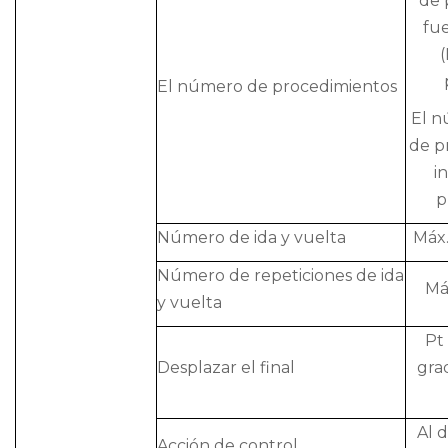
de 
fu
El número de procedimientos
El 
de p
i
p
Número de ida y vuelta
Máx.
Número de repeticiones de ida
Má
y vuelta
Pt 
Desplazar el final
gra
Al d
Acción de control