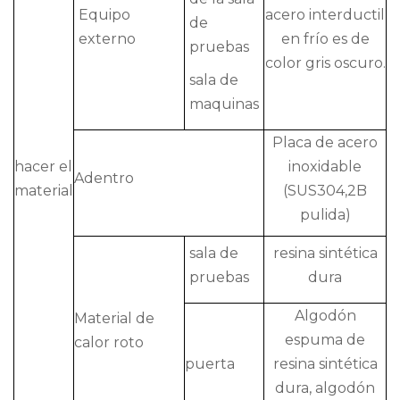
Equipo
acero interductil
de
externo
en frío es de
pruebas
color gris oscuro.
sala de
maquinas
Placa de acero
hacer el
inoxidable
Adentro
material
(SUS304,2B
pulida)
sala de
resina sintética
pruebas
dura
Algodón
Material de
espuma de
calor roto
puerta
resina sintética
dura, algodón