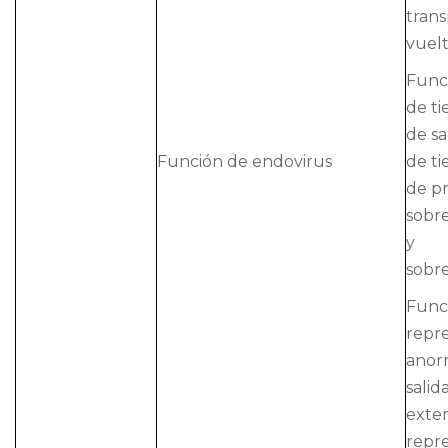
trans
vuelt
Func
de ti
de sa
Función de endovirus
de ti
de p
sobr
y
sobre
Func
repr
anor
salid
exter
repr