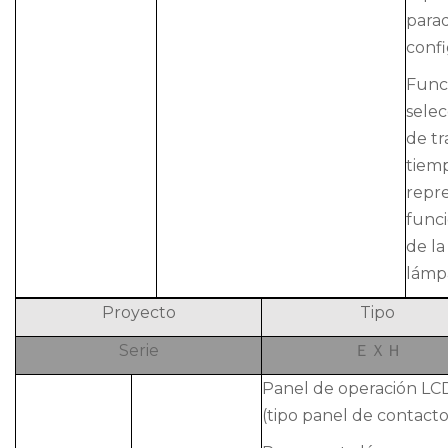
para
confi
Func
selec
de tr
tiem
repre
funci
de la
lámp
Proyecto
Tipo
Serie
ＥＸＨ
Panel de operación LC
(tipo panel de contacto