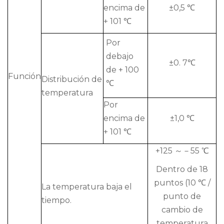
encima de
±0,5 ℃
+ 101 ℃
Por
debajo
±0. 7℃
de + 100
Función
Distribución de
℃
temperatura
Por
encima de
±1,0 ℃
+ 101 ℃
+125 ～－55 ℃
Dentro de 18
puntos (10 ℃ /
La temperatura baja el
punto de
tiempo.
cambio de
temperatura