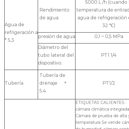
5000 L /h (cuando 
Rendimiento
temperatura de entrad
de agua
agua de refrigeración 
Agua de
32 ℃)
refrigeración a
presión de agua
0,1 ~ 0,5 MPa
* 5,3
Diámetro del
tubo lateral del
PT1 1/4
dispositivo.
Tubería de
Tubería
drenaje ＊
PT1/2
5.4
ETIQUETAS CALIENTES :
cámara climática integrad
Cámara de prueba de alta 
temperatura
Se vende cá