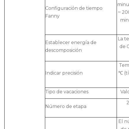
minu
Configuración de tiempo
~ 20
Fanny
min
La t
Establecer energía de
de 0
descomposición
Temp
Indicar precisión
℃ (t
Tipo de vacaciones
Val
2
Número de etapa
El 