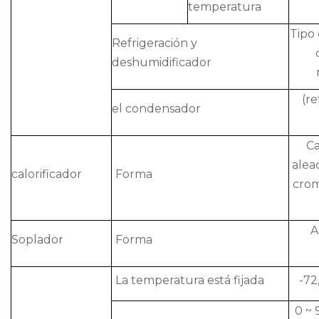
temperatura
Tipo 
Refrigeración y
deshumidificador
(re
el condensador
Ca
alea
calorificador
Forma
crom
A
Soplador
Forma
La temperatura está fijada
-72
0 ~