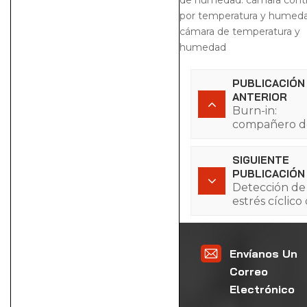
de humedad.
cámara cont
por temperatura y humed
cámara de temperatura y
humedad
PUBLICACIÓN
ANTERIOR
Burn-in:
compañero d
laboratorio
SIGUIENTE
PUBLICACIÓN
Detección de
estrés cíclico
temperatura 
Envíanos Un
Correo
Electrónico