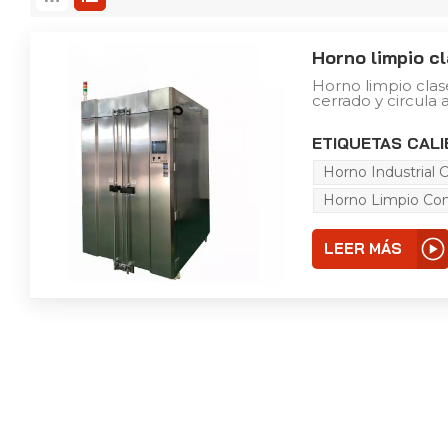
Horno limpio c
Horno limpio clas
cerrado y circula 
repetidamente med
eficiencia y resis
ETIQUETAS CALI
para mantener la 
limpio. El taller 
Horno Industrial 
estructura de ace
la cámara se con
Horno Limpio Con 
controlador de te
controladores au
constante, y equi
LEER MÁS
automático por so
control confiable