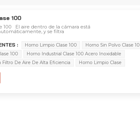
lase 100
e 100 El aire dentro de la cámara está
automáticamente, y se filtra
iante un filtro de aire de alta
tente a altas temperaturas (Clase 100)
ENTES :
Horno Limpio Clase 100
Horno Sin Polvo Clase 1
sala de trabajo del horno en un estado
del horno limpio está fabricado con
Clase 100
Horno Industrial Clase 100 Acero Inoxidable
ro inoxidable. La temperatura dentro de
trola automáticamente mediante un
Filtro De Aire De Alta Eficiencia
Horno Limpio Clase
mperatura, equipado con dispositivos
tomáticos de temperatura y tiempo
pado con circuitos de alarma y apagado
brecalentamiento, lo que garantiza un
 y un uso seguro.