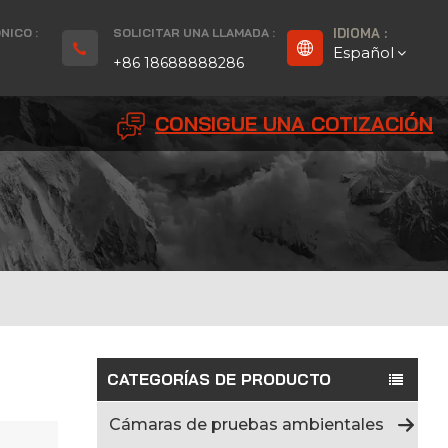
NICO :
SOLICITAR UNA LLAMADA :
IDIOMA :
Español
+86 18688888286
CONSIGUE UNA COTIZACIÓN
English
Français
Deutsch
русский
Español
بالعربية
CATEGORÍAS DE PRODUCTO
Português
Cámaras de pruebas ambientales