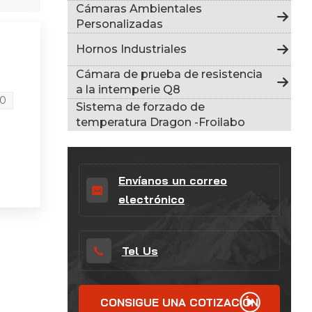
Indonesia
Cámaras Ambientales
Personalizadas
हिन्दी
Hornos Industriales
ภาษาไทย
Cámara de prueba de resistencia
a la intemperie Q8
00
日本語
Sistema de forzado de
temperatura Dragon -Froilabo
Tiếng Việt
中文
Envíanos un correo
electrónico
Tel Us
CONSIGUE UNA COTIZACIÓN