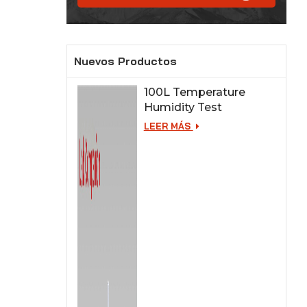
Nuevos Productos
100L Temperature
Humidity Test
Chamber for Lab
LEER MÁS
Testing