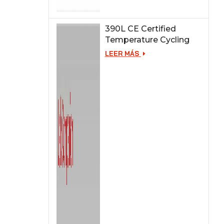
390L CE Certified
Temperature Cycling
Test Chamber
LEER MÁS