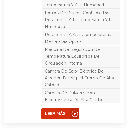
electrónicos,
Temperatura Y Alta Humedad
instrumentos y otros
productos, piezas y
Equipo De Prueba Confiable Para
materiales para
Resistencia A La Temperatura Y La
almacenamiento,
transporte y uso en
Humedad
ambientes de humedad
y humedad alternados
Resistencia A Altas Temperaturas
de alta y baja
De La Fibra Óptica
temperatura. Es el
equipo de prueba de
Máquina De Regulación De
confiabilidad para
Temperatura Equilibrada De
resistencia al frío,
resistencia al calor,
Circulación Interna
resistencia a la humedad,
resistencia en seco y
Cámara De Calor Eléctrica De
resistencia a altas
Aleación De Níquel-Cromo De Alta
temperaturas de fibra
óptica, LCD, cristal,
Calidad
inductancia, PCB,
Cámara De Pulverización
batería, computadora,
teléfono móvil y otros
Electrostática De Alta Calidad
productos.
LEER MÁS