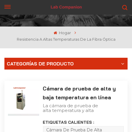
CONSIGUE UNA COTIZACIÓN
Hogar
Resistencia A Altas Temperaturas De La Fibra Óptica
CATEGORÍAS DE PRODUCTO
Cámara de prueba de alta y
baja temperatura en línea
La cámara de prueba de
alta temperatura y alta
humedad es adecuada
para la prueba de
ETIQUETAS CALIENTES :
adaptabilidad de
electricistas, productos
Cámara De Prueba De Alta