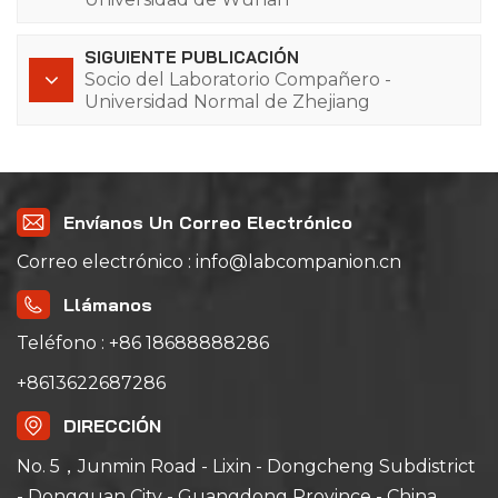
SIGUIENTE PUBLICACIÓN
Socio del Laboratorio Compañero -
Universidad Normal de Zhejiang
Envíanos Un Correo Electrónico
Correo electrónico : info@labcompanion.cn
Llámanos
Teléfono : +86 18688888286
+8613622687286
DIRECCIÓN
No. 5，Junmin Road - Lixin - Dongcheng Subdistrict
- Dongguan City - Guangdong Province - China