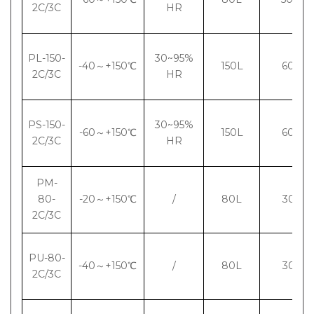
2C/3C
HR
PL-150-
30~95%
-40～+150℃
150L
600×5
2C/3C
HR
PS-150-
30~95%
-60～+150℃
150L
600×5
2C/3C
HR
PM-
80-
-20～+150℃
/
80L
300×3
2C/3C
PU-80-
-40～+150℃
/
80L
300×3
2C
/3C