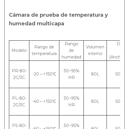
Cámara de prueba de temperatura y
humedad multicapa
Rango
Dimen
Rango de
Volumen
Modelo
de
int
temperatura
interno
humedad
(Ancho×A
PR-80-
30~95%
-20～+150℃
80L
500×4
2C/3C
HR
PL-80-
30~95%
-40～+150℃
80L
500×4
2C/3C
HR
PS-80-
30~95%
-60～+150℃
80L
500×4