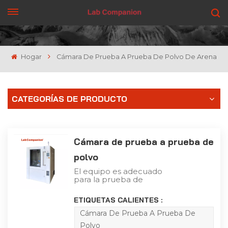
CONSIGUE UNA COTIZACIÓN
Hogar
Cámara De Prueba A Prueba De Polvo De Arena
CATEGORÍAS DE PRODUCTO
Cámara de prueba a prueba de
polvo
El equipo es adecuado
para la prueba de
productos eléctricos y
electrónicos, piezas de
ETIQUETAS CALIENTES :
automóviles y
motocicletas, sellos para
Cámara De Prueba A Prueba De
evitar que el polvo de
Polvo