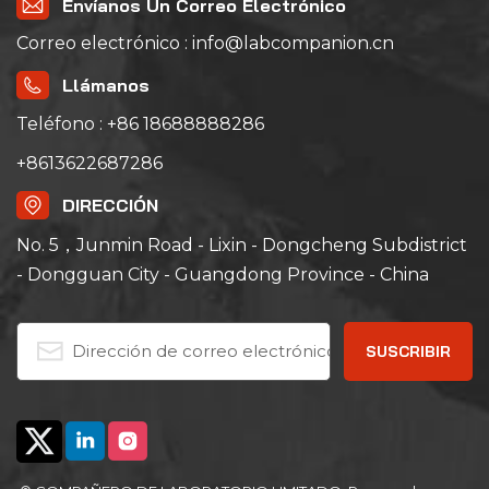
Envíanos Un Correo Electrónico
Correo electrónico : info@labcompanion.cn
Llámanos
Teléfono : +86 18688888286
+8613622687286
DIRECCIÓN
No. 5，Junmin Road - Lixin - Dongcheng Subdistrict
- Dongguan City - Guangdong Province - China