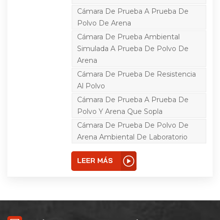
arena entre en sellos y
carcasas en ambientes
Cámara De Prueba A Prueba De
de arena y polvo. Para
Polvo De Arena
probar productos
electrónicos y eléctricos,
Cámara De Prueba Ambiental
automóviles, piezas de
motocicletas, sellos en el
Simulada A Prueba De Polvo De
ambiente de arena
Arena
durante el uso,
almacenamiento y
Cámara De Prueba De Resistencia
rendimiento del
Al Polvo
transporte.
Cámara De Prueba A Prueba De
Polvo Y Arena Que Sopla
Cámara De Prueba De Polvo De
Arena Ambiental De Laboratorio
LEER MÁS