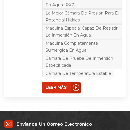
acuático a diferentes
En Agua IPX7
profundidades, el
rendimiento del
La Mejor Cámara De Presión Para El
producto en condiciones
Potencial Hídrico
de inundación, en
particular el rendimiento
Máquina Especial Capaz De Resistir
de sellado de la carcasa.
Se utiliza ampliamente
La Inmersión En Agua.
en muchos campos,
Máquina Completamente
como la electrónica, el
automóvil y la medicina,
Sumergida En Agua.
para garantizar que el
producto pueda resistir
Cámara De Prueba De Inmersión
la intrusión de agua en el
Especificada
uso real, a fin de
garantizar la seguridad y
Cámara De Temperatura Estable
la vida útil del producto.
LEER MÁS
Envíanos Un Correo Electrónico