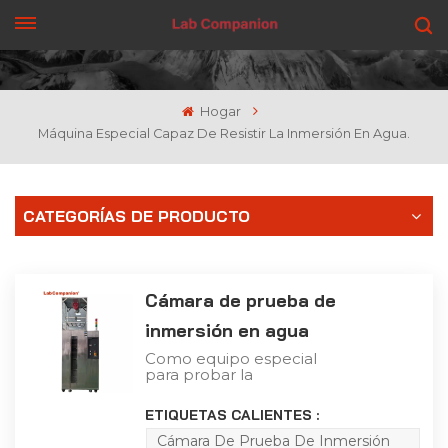
CONSIGUE UNA COTIZACIÓN
Hogar
Máquina Especial Capaz De Resistir La Inmersión En Agua.
CATEGORÍAS DE PRODUCTO
Cámara de prueba de
inmersión en agua
Como equipo especial
para probar la
impermeabilidad del
producto en agua, el
ETIQUETAS CALIENTES :
producto se prueba
simulando el entorno
Cámara De Prueba De Inmersión