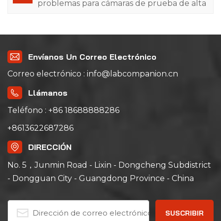
problemas para cámaras de prueba de alta
y baja temperatura.
Envíanos Un Correo Electrónico
Correo electrónico : info@labcompanion.cn
Llámanos
Teléfono : +86 18688888286
+8613622687286
DIRECCIÓN
No. 5，Junmin Road - Lixin - Dongcheng Subdistrict
- Dongguan City - Guangdong Province - China