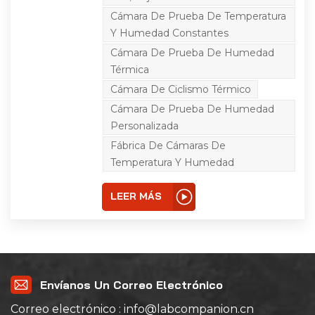
temperatura y humedad,
y se utiliza
Cámara De Prueba De Temperatura
principalmente para
Y Humedad Constantes
evaluar el rendimiento y
la confiabilidad de
Cámara De Prueba De Humedad
productos en ambientes
extremos. El equipo se
Térmica
usa ampliamente en la
Cámara De Ciclismo Térmico
industria electrónica,
eléctrica, automotriz, de
Cámara De Prueba De Humedad
electrodomésticos,
química y otras industrias,
Personalizada
para ayudar a las
Fábrica De Cámaras De
empresas o laboratorios
a comprender el
Temperatura Y Humedad
rendimiento de los
productos en diversos
entornos, mejorarlos y
LEER MÁS
mejorarlos en
consecuencia.
Envíanos Un Correo Electrónico
Correo electrónico : info@labcompanion.cn