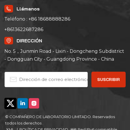
Llámanos
Teléfono : +86 18688888286
+8613622687286
DIRECCIÓN
No. 5，Junmin Road - Lixin - Dongcheng Subdistrict
- Dongguan City - Guangdong Province - China
© COMPAÑERO DE LABORATORIO LIMITADO. Reservados
todos los derechos .
XML
|
POLÍTICA DE PRIVACIDAD
Red IPv6 compatible