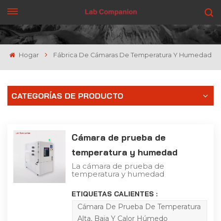
CONSIGUE UNA COTIZACIÓN
Hogar
Fábrica De Cámaras De Temperatura Y Humedad
CATEGORÍAS DE PRODUCTO
Cámara de prueba de
temperatura y humedad
La cámara de prueba de
temperatura y humedad
es un tipo de equipo de
prueba que se utiliza
ETIQUETAS CALIENTES :
para simular ambientes
de alta temperatura, baja
Cámara De Prueba De Temperatura
temperatura y
Alta, Baja Y Calor Húmedo