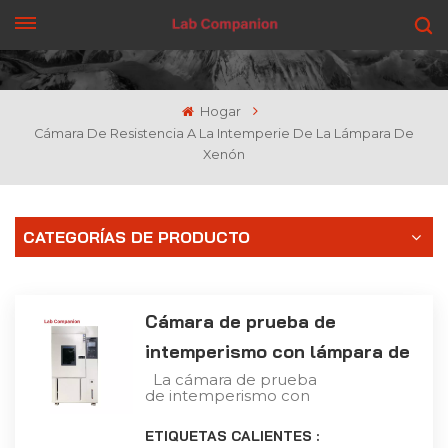
CONSIGUE UNA COTIZACIÓN
Hogar
Cámara De Resistencia A La Intemperie De La Lámpara De
Xenón
CATEGORÍAS DE PRODUCTO
Cámara de prueba de
intemperismo con lámpara de
xenón
La cámara de prueba
de intemperismo con
lámpara de xenón es un
medio importante de
ETIQUETAS CALIENTES :
investigación científica y