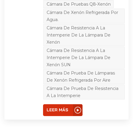
proceso de producción
Cámara De Pruebas Q8-Xenón
para examinar la fórmula
Cámara De Xenón Refrigerada Por
y optimizar la
composición del
Agua.
producto, pero también
un elemento importante
Cámara De Resistencia A La
de inspección de calidad
Intemperie De La Lámpara De
del producto, la
aplicación de materiales
Xenón
como recubrimientos,
Cámara De Resistencia A La
plásticos, aluminio-
plástico. Se requiere que
Intemperie De La Lámpara De
los paneles, así como el
Xenón SUN
vidrio de seguridad para
automóviles y otros
Cámara De Prueba De Lámparas
estándares de productos
realicen la prueba de
De Xenón Refrigerada Por Aire
intemperie. Los
Cámara De Prueba De Resistencia
principales factores que
causan el
A La Intemperie
envejecimiento del
material son la luz solar y
la humedad, la cámara
LEER MÁS
de prueba de
intemperismo puede
simular los peligros
causados por la luz solar,
la lluvia y el rocío, el uso