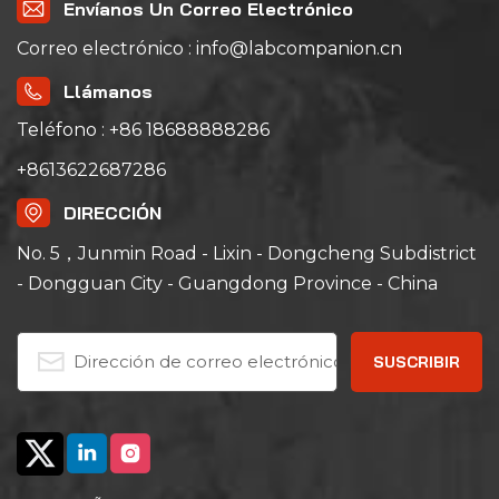
Envíanos Un Correo Electrónico
temperatura del lugar de
trabajo se controla
Correo electrónico : info@labcompanion.cn
automáticamente
mediante el controlador
de temperatura. Hay un
Llámanos
dispositivo automático
de control constante de
Teléfono : +86 18688888286
temperatura y tiempo, y
está equipado con un
+8613622687286
circuito de alarma y falla
de energía automática
por exceso de
DIRECCIÓN
temperatura, que es
confiable y seguro.
No. 5，Junmin Road - Lixin - Dongcheng Subdistrict
- Dongguan City - Guangdong Province - China