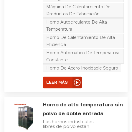
ampliamente en
envejecimiento de
Máquina De Calentamiento De
materiales, suspensión
Productos De Fabricación
de plata sólida, secado
de tinta y otros procesos
Horno Autocirculante De Alta
de fabricación. Puede
diseñarse y
Temperatura
personalizarse según los
Horno De Calentamiento De Alta
requisitos de producción
reales de los clientes. El
Eficiencia
aire en la cámara es
cerrado y autocirculante,
Horno Automático De Temperatura
y es filtrado
Constante
repetidamente por el
filtro de aire de alta
Horno De Acero Inoxidable Seguro
eficiencia resistente a
altas temperaturas
(grado 100), de modo
LEER MÁS
que la sala de trabajo del
horno esté libre de
polvo. El horno estudio
libre de polvo está
Horno de alta temperatura sin
construido en acero
inoxidable. La
polvo de doble entrada
temperatura del lugar de
trabajo es controlada
Los hornos industriales
automáticamente por el
libres de polvo están
controlador de
destinados