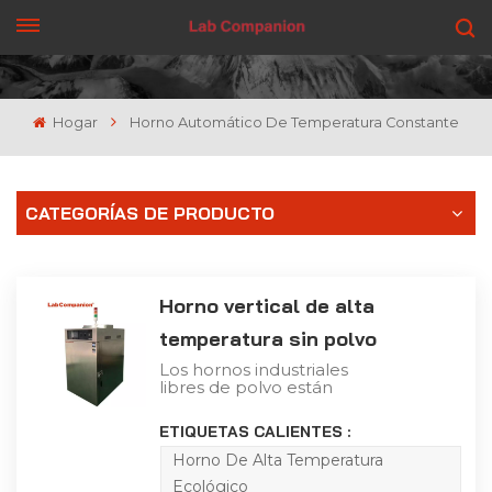
CONSIGUE UNA COTIZACIÓN
Hogar
Horno Automático De Temperatura Constante
CATEGORÍAS DE PRODUCTO
Horno vertical de alta
temperatura sin polvo
Los hornos industriales
libres de polvo están
dirigidos principalmente
a TP, LCD y otras
ETIQUETAS CALIENTES :
industrias con altos
requisitos de entorno de
Horno De Alta Temperatura
horneado, y se utilizan
Ecológico