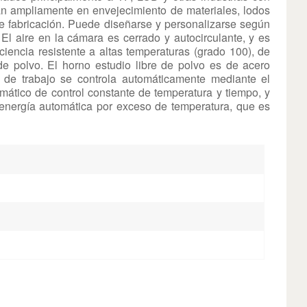
Indonesia
zan ampliamente en envejecimiento de materiales, lodos
e fabricación. Puede diseñarse y personalizarse según
 El aire en la cámara es cerrado y autocirculante, y es
हिन्दी
ficiencia resistente a altas temperaturas (grado 100), de
de polvo. El horno estudio libre de polvo es de acero
ภาษาไทย
r de trabajo se controla automáticamente mediante el
mático de control constante de temperatura y tiempo, y
日本語
 energía automática por exceso de temperatura, que es
Tiếng Việt
中文