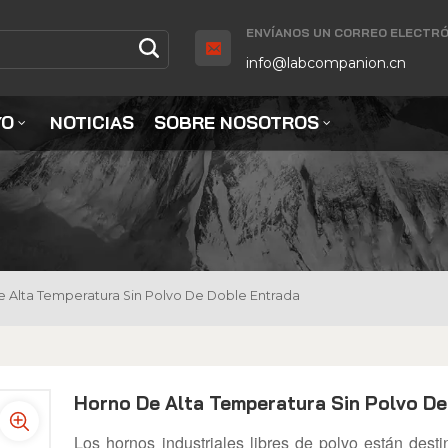
ENVÍANOS UN CORREO ELECTRÓ
info@labcompanion.cn
YO
NOTICIAS
SOBRE NOSOTROS
 Alta Temperatura Sin Polvo De Doble Entrada
Horno De Alta Temperatura Sin Polvo De
Los hornos industriales libres de polvo están dest