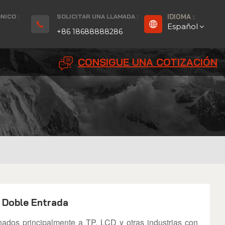
NICO :
SOLICITAR UNA LLAMADA :
IDIOMA :
Español
+86 18688888286
CONSIGUE UNA COTIZACIÓN
English
Français
Deutsch
русский
Español
بالعربية
 Doble Entrada
Português
inados principalmente a TP, LCD y otras industrias con