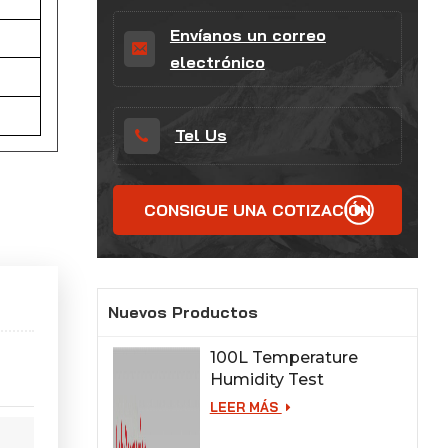
Envíanos un correo
electrónico
Tel Us
CONSIGUE UNA COTIZACIÓN
Nuevos Productos
100L Temperature
Humidity Test
Chamber for Lab
LEER MÁS
Testing