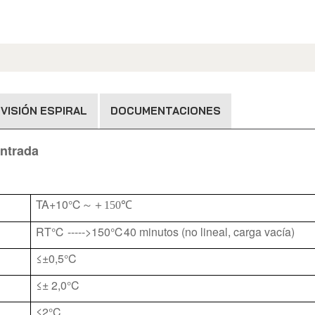
VISIÓN ESPIRAL
DOCUMENTACIONES
entrada
TA+10℃
～＋
150℃
RT℃ ----->150℃40 minutos (no lineal, carga vacía)
≤±0,5°C
≤± 2,0°C
≤2°C