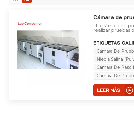
Cámara de prue
La cámara de prue
realizar pruebas d
protectoras de c
eléctricos y elect
ETIQUETAS CALI
productos industri
determinar las cap
Cámara De Prueb
de estos material
son cruciales en d
Niebla Salina (p
longevidad y conf
o fabricación, ee
Cámara De Paso D
condiciones ambi
marinos, entornos
Cámara De Prueba
industriales.
LEER MÁS