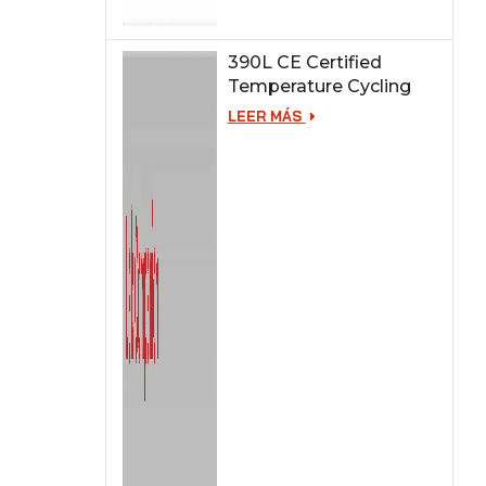
390L CE Certified
Temperature Cycling
Test Chamber
LEER MÁS