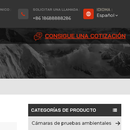
NICO :
SOLICITAR UNA LLAMADA :
IDIOMA :
Español
+86 18688888286
CONSIGUE UNA COTIZACIÓN
English
Français
Deutsch
русский
Español
بالعربية
CATEGORÍAS DE PRODUCTO
Português
Cámaras de pruebas ambientales