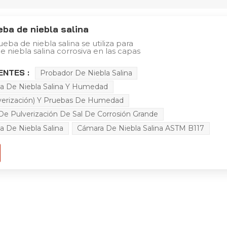
ba de niebla salina
ba de niebla salina se utiliza para
e niebla salina corrosiva en las capas
omponentes, piezas, componentes
rónicos, así como materiales metálicos y
ENTES :
Probador De Niebla Salina
ales. Su propósito es evaluar y
acidades de resistencia a la corrosión
a De Niebla Salina Y Humedad
es y sus recubrimientos. Estas pruebas
iversas industrias para garantizar la
ulverización) Y Pruebas De Humedad
iabilidad de los productos en desarrollo
specialmente aquellos expuestos a
e Pulverización De Sal De Corrosión Grande
entales adversas, como entornos
 automotrices o aplicaciones
 De Niebla Salina
Cámara De Niebla Salina ASTM B117