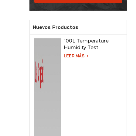
Nuevos Productos
100L Temperature
Humidity Test
Chamber for Lab
LEER MÁS
Testing