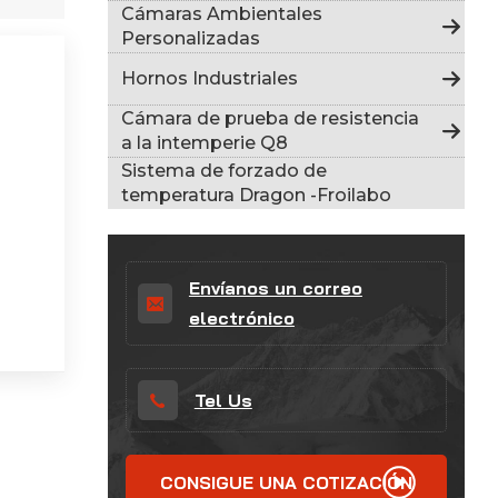
Indonesia
Cámaras Ambientales
Personalizadas
हिन्दी
Hornos Industriales
ภาษาไทย
Cámara de prueba de resistencia
a la intemperie Q8
日本語
Sistema de forzado de
temperatura Dragon -Froilabo
Tiếng Việt
中文
Envíanos un correo
electrónico
Tel Us
CONSIGUE UNA COTIZACIÓN