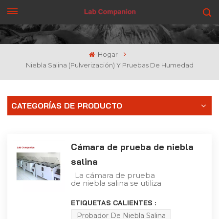
CONSIGUE UNA COTIZACIÓN
Hogar
Niebla Salina (pulverización) Y Pruebas De Humedad
CATEGORÍAS DE PRODUCTO
Cámara de prueba de niebla
salina
La cámara de prueba
de niebla salina se utiliza
para realizar pruebas de
niebla salina corrosiva en
ETIQUETAS CALIENTES :
las capas protectoras de
componentes, piezas,
Probador De Niebla Salina