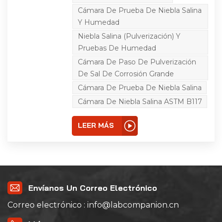
componentes eléctricos
Cámara De Prueba De Niebla Salina
y electrónicos, así como
materiales metálicos y
Y Humedad
productos industriales.
Su propósito es evaluar y
Niebla Salina (pulverización) Y
determinar las
Pruebas De Humedad
capacidades de
resistencia a la corrosión
Cámara De Paso De Pulverización
de estos materiales y sus
De Sal De Corrosión Grande
recubrimientos. Estas
pruebas son cruciales en
Cámara De Prueba De Niebla Salina
diversas industrias para
garantizar la longevidad y
Cámara De Niebla Salina ASTM B117
confiabilidad de los
productos en desarrollo
o fabricación,
LEER MÁS
eespecialmente aquellos
expuestos a condiciones
ambientales adversas,
como entornos marinos,
entornos automotrices o
aplicaciones industriales.
Envíanos Un Correo Electrónico
Correo electrónico : info@labcompanion.cn