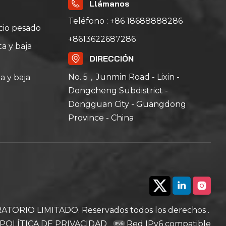
Llámanos
Teléfono : +86 18688888286
icio pesado
+8613622687286
a y baja
DIRECCIÓN
No. 5，Junmin Road - Lixin -
a y baja
Dongcheng Subdistrict -
Dongguan City - Guangdong
Province - China
RIO LIMITADO. Reservados todos los derechos .
POLÍTICA DE PRIVACIDAD
Red IPv6 compatible