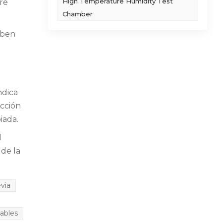
High Temperature Humidity Test
ere
Chamber
eben
ndica
ección
iada.
l
 de la
via
ables