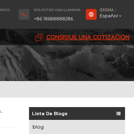
NICO :
SOLICITAR UNA LLAMADA :
IDIOMA :
Español
+86 18688888286
CONSIGUE UNA COTIZACIÓN
English
Français
Deutsch
русский
Español
.
بالعربية
Lista De Blogs
Português
blog