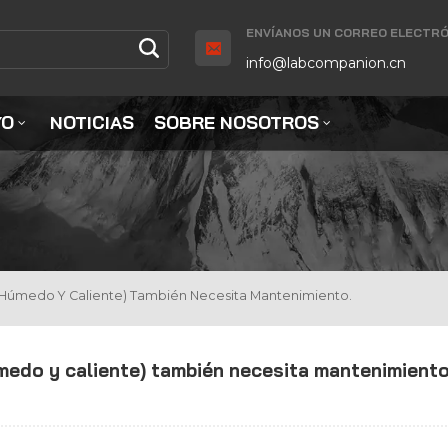
ENVÍANOS UN CORREO ELECTRÓ
info@labcompanion.cn
YO
NOTICIAS
SOBRE NOSOTROS
a (húmedo Y Caliente) También Necesita Mantenimiento.
úmedo y caliente) también necesita mantenimiento