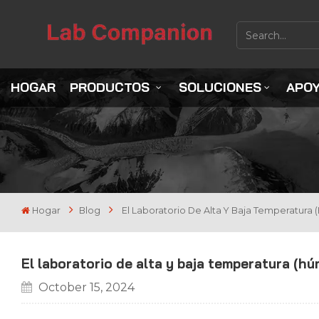
HOGAR
PRODUCTOS
SOLUCIONES
APO
Hogar
Blog
El Laboratorio De Alta Y Baja Temperatur
El laboratorio de alta y baja temperatura (h
October 15, 2024