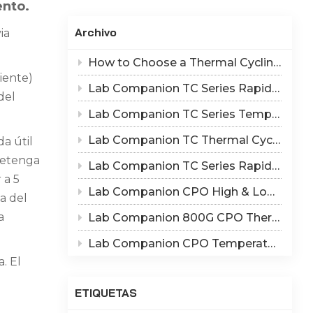
ento.
Indonesia
Archivo
ia
हिन्दी
How to Choose a Thermal Cycling Chamber? Lab Companion TC Series Rapid Temperature Change Chamber Selection Guide
ภาษาไทย
iente)
Lab Companion TC Series Rapid Thermal Cycling Chamber: Reproduce Long-Term Thermal Fatigue Failure of Electronic Devices
del
日本語
Lab Companion TC Series Temperature Cycling vs TS Series Thermal Shock Test Chamber – Application & Selection Guide
Tiếng Việt
Lab Companion TC Thermal Cycle vs TS Thermal Shock Test: Mechanisms of Thermo-Mechanical Failure and Equipment Parameter Correlation
a útil
 detenga
中文
Lab Companion TC Series Rapid Temperature Change Chamber: 1℃/min~25℃/min | The Truth of CPO Thermal Cycling Rate
 a 5
Lab Companion CPO High & Low Temperature Aging Chamber – Ultimate Solution for Silicon Photonics Long-Term Reliability Validation
a del
a
Lab Companion 800G CPO Thermal Cycling Test Equipment — Reliable Solution for High-Speed Optical Device Qualification
Lab Companion CPO Temperature & Humidity Test Chambers: Reliable Environmental Testing Solutions for Co-packaged Optics Reliability Validation
. El
ETIQUETAS