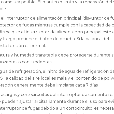
 como sea posible; El mantenimiento y la reparación del 
ble.
l interruptor de alimentación principal (disyuntor de f
protector de fugas mientras cumple con la capacidad de c
nfirme que el interruptor de alimentación principal esté 
 y luego presione el botón de prueba. Si la palanca del
esta función es normal.
eratura y humedad transitable debe protegerse durante s
punzantes o contundentes.
ua de refrigeración, el filtro de agua de refrigeración de
i la calidad del aire local es mala y el contenido de polv
igeración generalmente debe limpiarse cada 7 días.
brecargas y cortocircuitos del interruptor de corriente re
e pueden ajustar arbitrariamente durante el uso para evi
nterruptor de fugas debido a un cortocircuito, es necesa