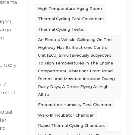
sistema
High Temperature Aging Room
Thermal Cycling Test Equipment
ugas)
Thermal Cycling Tester
arga.
en
An Electric Vehicle Galloping On The
Highway Has Its Electronic Control
Unit (ECU) Simultaneously Subjected
To High Temperatures In The Engine
u uso y
Compartment, Vibrations From Road
Bumps, And Moisture Intrusion During
 la
Rainy Days; A Drone Flying At High
o en el
Altitu
Emperature Humidity Test Chamber
sidual
Walk-In Incubator Chamber
tar
Rapid Thermal Cycling Chambers
rio