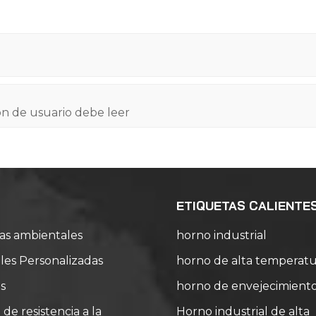
ón de usuario debe leer
ETIQUETAS CALIENTE
as ambientales
horno industrial
es Personalizadas
horno de alta temperatu
s
horno de envejecimient
e resistencia a la
Horno industrial de alta