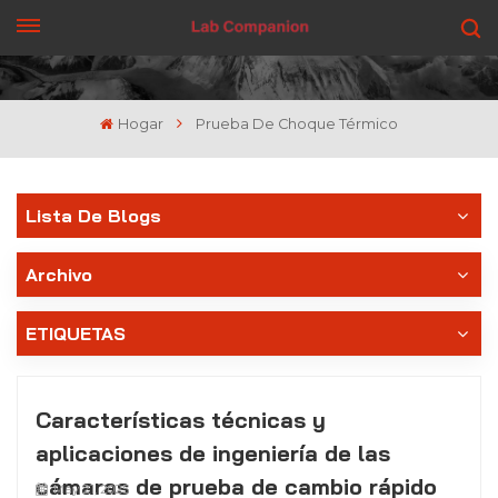
CONSIGUE UNA COTIZACIÓN
Hogar
Prueba De Choque Térmico
Lista De Blogs
Archivo
ETIQUETAS
Características técnicas y
aplicaciones de ingeniería de las
cámaras de prueba de cambio rápido
May 21, 2025