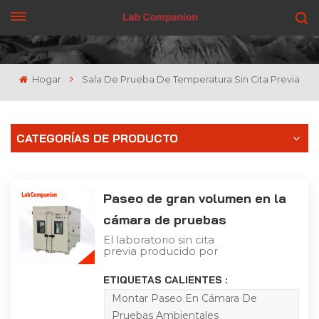
CONSIGUE UNA COTIZACIÓN
Hogar
Sala De Prueba De Temperatura Sin Cita Previa
CATEGORÍAS DE PRODUCTO
Paseo de gran volumen en la
cámara de pruebas
ambientales
El laboratorio sin cita
previa producido por
Lab Companion Ltd. está
diseñado para satisfacer
ETIQUETAS CALIENTES :
los requisitos del usuario
en cuanto a espacios de
Montar Paseo En Cámara De
prueba de gran
Pruebas Ambientales