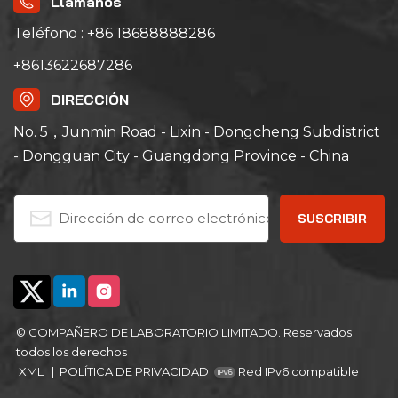
Llámanos
Teléfono : +86 18688888286
+8613622687286
DIRECCIÓN
No. 5，Junmin Road - Lixin - Dongcheng Subdistrict
- Dongguan City - Guangdong Province - China
© COMPAÑERO DE LABORATORIO LIMITADO. Reservados
todos los derechos .
XML
|
POLÍTICA DE PRIVACIDAD
Red IPv6 compatible