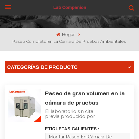
CONSIGUE UNA COTIZACIÓN
Hogar
Paseo Completo En La Cámara De Pruebas Ambientales.
CATEGORÍAS DE PRODUCTO
Paseo de gran volumen en la
cámara de pruebas
ambientales
El laboratorio sin cita
previa producido por
Lab Companion Ltd. está
diseñado para satisfacer
ETIQUETAS CALIENTES :
los requisitos del usuario
en cuanto a espacios de
Montar Paseo En Cámara De