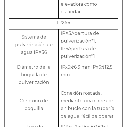
elevadora como
estándar
IPX56
IPX5Apertura de
Sistema de
pulverización*1,
pulverización de
IP6Apertura de
agua IPX56
pulverización*1
Diámetro de la
IPx5:¢6,3 mm,IPx6:¢12,5
boquilla de
mm
pulverización
Conexión roscada,
Conexión de
mediante una conexión
boquilla
en bucle con la tubería
de agua, fácil de operar
Flujo de
IPX5: 12,5 l/m ± 0,625 l,