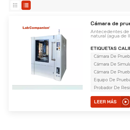
Cámara de pru
Antecedentes de l
natural (agua de l
productos y mate
inestimable cada 
ETIQUETAS CALI
corrosión, decolo
resistencia, expan
Cámara De Prue
productos eléctri
lluvia son fáciles
Cámara De Simul
productos o mater
protección de la 
Cámara De Prueb
esencial. Función 
productos electró
Equipo De Prueb
eléctricos, compo
Probador De Resi
motocicletas y su
simulación de cond
desempeño físico 
producto. Después
LEER MÁS
para determinar 
con los requisitos,
verificación e ins