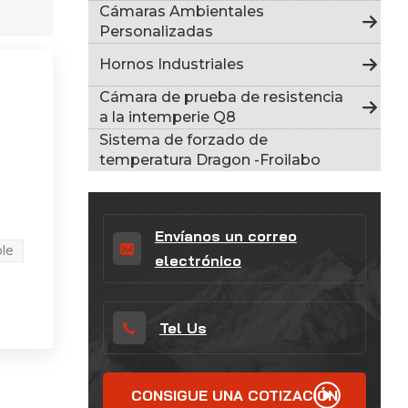
Indonesia
Cámaras Ambientales
Personalizadas
हिन्दी
Hornos Industriales
ภาษาไทย
Cámara de prueba de resistencia
a la intemperie Q8
日本語
Sistema de forzado de
temperatura Dragon -Froilabo
Tiếng Việt
中文
Envíanos un correo
le
electrónico
Tel Us
CONSIGUE UNA COTIZACIÓN