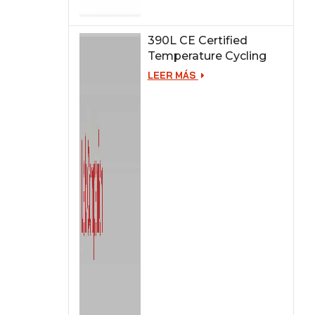
390L CE Certified
Temperature Cycling
Test Chamber
LEER MÁS