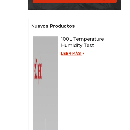
Nuevos Productos
100L Temperature
Humidity Test
Chamber for Lab
LEER MÁS
Testing