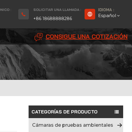
NICO :
SOLICITAR UNA LLAMADA :
IDIOMA :
Español
+86 18688888286
CONSIGUE UNA COTIZACIÓN
English
Français
Deutsch
русский
Español
بالعربية
CATEGORÍAS DE PRODUCTO
Português
Cámaras de pruebas ambientales