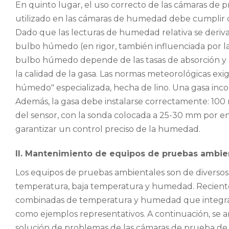
En quinto lugar, el uso correcto de las cámaras d
utilizado en las cámaras de humedad debe cumplir co
Dado que las lecturas de humedad relativa se deriva
bulbo húmedo (en rigor, también influenciada por la p
bulbo húmedo depende de las tasas de absorción y 
la calidad de la gasa. Las normas meteorológicas e
húmedo" especializada, hecha de lino. Una gasa in
Además, la gasa debe instalarse correctamente: 100
del sensor, con la sonda colocada a 25-30 mm por en
garantizar un control preciso de la humedad.
II. Mantenimiento de equipos de pruebas ambie
Los equipos de pruebas ambientales son de diversos 
temperatura, baja temperatura y humedad. Recient
combinadas de temperatura y humedad que integran 
como ejemplos representativos. A continuación, se an
solución de problemas de las cámaras de prueba d