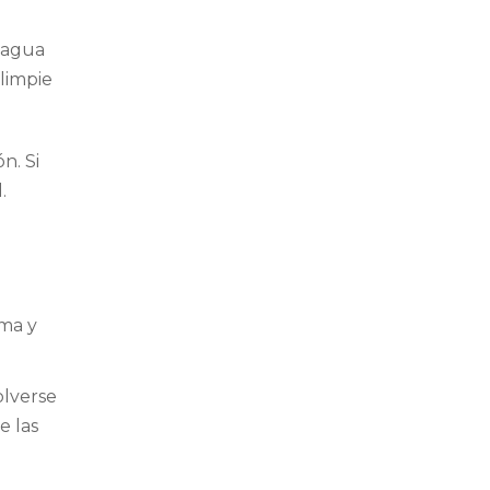
 agua
limpie
n. Si
.
ema y
olverse
e las