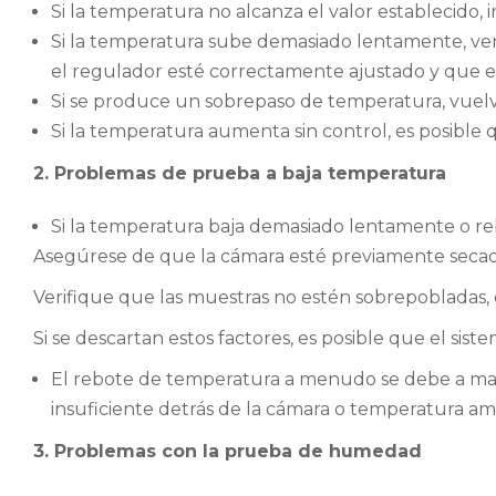
Si la temperatura no alcanza el valor establecido, in
Si la temperatura sube demasiado lentamente, veri
el regulador esté correctamente ajustado y que e
Si se produce un sobrepaso de temperatura, vuelva 
Si la temperatura aumenta sin control, es posible
2. Problemas de prueba a baja temperatura
Si la temperatura baja demasiado lentamente o re
Asegúrese de que la cámara esté previamente secada
Verifique que las muestras no estén sobrepobladas, o
Si se descartan estos factores, es posible que el siste
El rebote de temperatura a menudo se debe a mala
insuficiente detrás de la cámara o temperatura amb
3. Problemas con la prueba de humedad