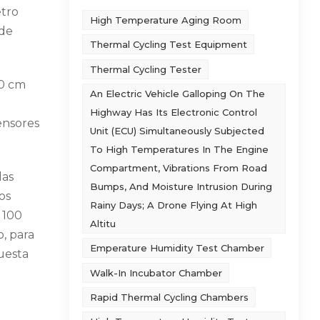
tro
High Temperature Aging Room
 de
Thermal Cycling Test Equipment
Thermal Cycling Tester
10 cm
An Electric Vehicle Galloping On The
Highway Has Its Electronic Control
sensores
Unit (ECU) Simultaneously Subjected
To High Temperatures In The Engine
Compartment, Vibrations From Road
las
Bumps, And Moisture Intrusion During
os
Rainy Days; A Drone Flying At High
a 100
Altitu
o, para
Emperature Humidity Test Chamber
uesta
Walk-In Incubator Chamber
Rapid Thermal Cycling Chambers