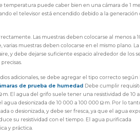
e temperatura puede caber bien en una cámara de 1 me
ndo el televisor está encendido debido a la generación
rrectamente. Las muestras deben colocarse al menos a 
e, varias muestras deben colocarse en el mismo plano. La
aire, y debe dejarse suficiente espacio alrededor de los 
precisas.
ios adicionales, se debe agregar el tipo correcto según 
ámaras de prueba de humedad
Debe cumplir requisit
 Ω·m. El agua del grifo suele tener una resistividad de 10 
el agua desionizada de 10 000 a 100 000 Ω·m. Por lo tant
ada o desionizada, y debe ser fresca, ya que el agua exp
duce su resistividad con el tiempo. El agua purificada
ca y práctica.