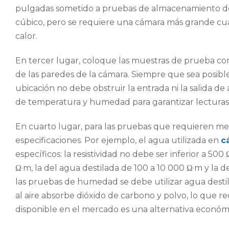
pulgadas sometido a pruebas de almacenamiento d
cúbico, pero se requiere una cámara más grande cua
calor.
En tercer lugar, coloque las muestras de prueba co
de las paredes de la cámara. Siempre que sea posibl
ubicación no debe obstruir la entrada ni la salida de 
de temperatura y humedad para garantizar lecturas 
En cuarto lugar, para las pruebas que requieren med
especificaciones. Por ejemplo, el agua utilizada en
c
específicos: la resistividad no debe ser inferior a 500
Ω·m, la del agua destilada de 100 a 10 000 Ω·m y la d
las pruebas de humedad se debe utilizar agua destil
al aire absorbe dióxido de carbono y polvo, lo que re
disponible en el mercado es una alternativa económi