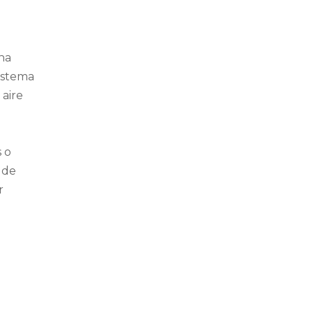
na
istema
 aire
s o
 de
r