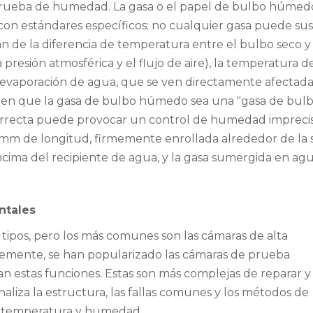
e prueba de humedad. La gasa o el papel de bulbo húmed
n estándares específicos; no cualquier gasa puede susti
n de la diferencia de temperatura entre el bulbo seco y 
resión atmosférica y el flujo de aire), la temperatura d
evaporación de agua, que se ven directamente afectada
xigen que la gasa de bulbo húmedo sea una "gasa de bul
correcta puede provocar un control de humedad imprecis
 mm de longitud, firmemente enrollada alrededor de la
cima del recipiente de agua, y la gasa sumergida en ag
ntales
tipos, pero los más comunes son las cámaras de alta
emente, se han popularizado las cámaras de prueba
estas funciones. Estas son más complejas de reparar y 
aliza la estructura, las fallas comunes y los métodos de
e temperatura y humedad.