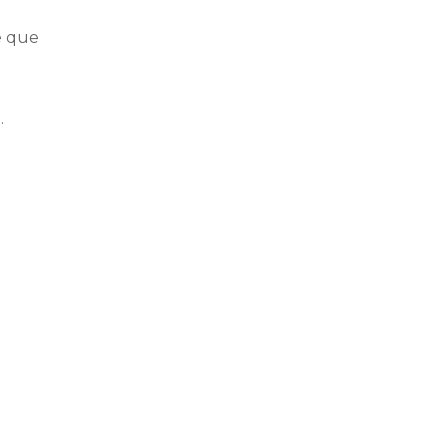
e que
.