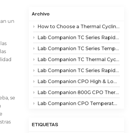
Indonesia
Archivo
हिन्दी
zan un
How to Choose a Thermal Cycling Chamber? Lab Companion TC Series Rapid Temperature Change Chamber Selection Guide
ภาษาไทย
Lab Companion TC Series Rapid Thermal Cycling Chamber: Reproduce Long-Term Thermal Fatigue Failure of Electronic Devices
日本語
las
Lab Companion TC Series Temperature Cycling vs TS Series Thermal Shock Test Chamber – Application & Selection Guide
las
Tiếng Việt
Lab Companion TC Thermal Cycle vs TS Thermal Shock Test: Mechanisms of Thermo-Mechanical Failure and Equipment Parameter Correlation
lidad
中文
Lab Companion TC Series Rapid Temperature Change Chamber: 1℃/min~25℃/min | The Truth of CPO Thermal Cycling Rate
a
Lab Companion CPO High & Low Temperature Aging Chamber – Ultimate Solution for Silicon Photonics Long-Term Reliability Validation
Lab Companion 800G CPO Thermal Cycling Test Equipment — Reliable Solution for High-Speed Optical Device Qualification
eba, se
Lab Companion CPO Temperature & Humidity Test Chambers: Reliable Environmental Testing Solutions for Co-packaged Optics Reliability Validation
n
e
stras
ETIQUETAS