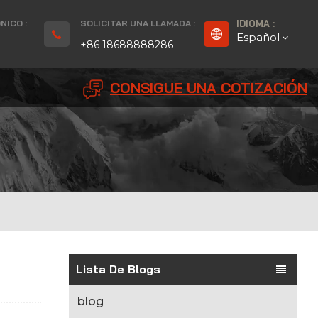
NICO :
SOLICITAR UNA LLAMADA :
IDIOMA :
Español
+86 18688888286
CONSIGUE UNA COTIZACIÓN
English
Français
Deutsch
русский
Español
بالعربية
Lista De Blogs
Português
blog