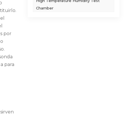
High Temperature Humidity Test
o
Chamber
tuirlo.
el
el
s por
bo
o.
 sonda
ua para
sirven