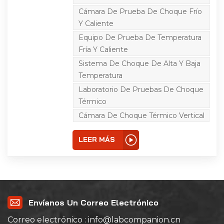
una prueba de
temperatura normal no
Cámara De Prueba De Choque Frío
es suficiente para
Y Caliente
detectar puntos débiles
latentes lo más rápido
Equipo De Prueba De Temperatura
posible. Las muestras
deben estar sujetas a
Fría Y Caliente
múltiples cambios de
Sistema De Choque De Alta Y Baja
temperatura similares a
impactos. Con la cámara
Temperatura
de prueba de choque
térmico se pueden
Laboratorio De Pruebas De Choque
lograr cambios de
Térmico
temperatura
extremadamente
Cámara De Choque Térmico Vertical
rápidos de –55 °C a +150
°C. Esto le ayuda a
reducir los fallos
LEER MÁS
tempranos y aumentar la
fiabilidad de sus
productos.
Reproducible, certificado
y en condiciones
aceleradas.
Envíanos Un Correo Electrónico
Correo electrónico : info@labcompanion.cn