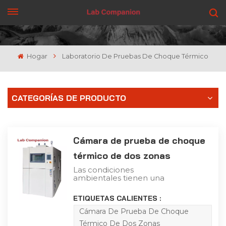
CONSIGUE UNA COTIZACIÓN
Hogar
Laboratorio De Pruebas De Choque Térmico
CATEGORÍAS DE PRODUCTO
Cámara de prueba de choque
térmico de dos zonas
Las condiciones
ambientales tienen una
gran influencia en la
funcionalidad y fiabilidad
ETIQUETAS CALIENTES :
de los componentes,
dispositivos y sistemas
Cámara De Prueba De Choque
electrónicos. A menudo,
Térmico De Dos Zonas