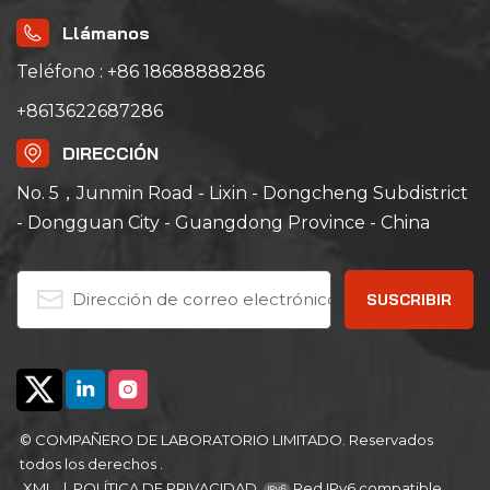
Llámanos
Teléfono : +86 18688888286
+8613622687286
DIRECCIÓN
No. 5，Junmin Road - Lixin - Dongcheng Subdistrict
- Dongguan City - Guangdong Province - China
© COMPAÑERO DE LABORATORIO LIMITADO. Reservados
todos los derechos .
XML
|
POLÍTICA DE PRIVACIDAD
Red IPv6 compatible