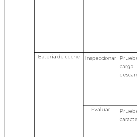
Batería de coche
Inspeccionar
Prue
car
descar
Evaluar
Prueb
caracte