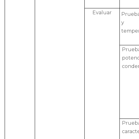
Evaluar
Prueba
y 
temper
Prue
poten
conde
Prueb
caracte