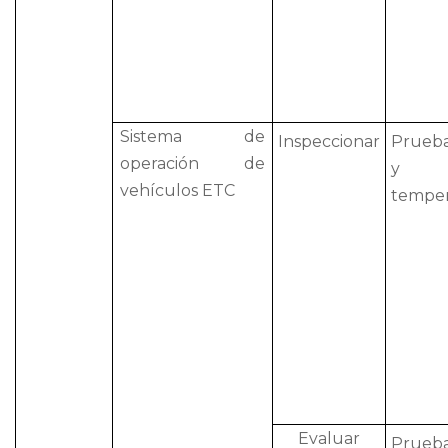
Sistema de
Inspeccionar
Prueba
operación de
y 
vehículos ETC
temper
Evaluar
Prueb