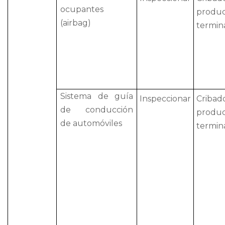
ocupantes
produ
(airbag)
termin
Sistema de guía
Inspeccionar
Crib
de conducción
produ
de automóviles
termin